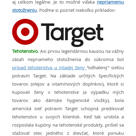
aj celkom legálne. Je to možné vďaka
nepriamemu
stotožneniu
. Poďme si pozrieť niekoľko príkladov:
Tehotenstvo.
Asi prvou legendárnou kauzou na vážny
zásah nepriameho stotožnenia do súkromia bol
prípad tehotenstva u mladej ženy
“odhalený” sieťou
potravín Target. Na základe určitých špecifických
tovarov (olejov a vitamínových doplnkov), ktoré si
kupovali ženy v tehotenstve (a výpadku iných
tovarov ako dámske hygienické vložky), bola
americká sieť potravín Target schopná predikovať
tehotenstvo u svojich klientok. Keď tak urobila a
rozposlala kupóny na tehotenské produkty, prišiel sa
sťažovať otec jedného z dievčat, ktoré ponuku