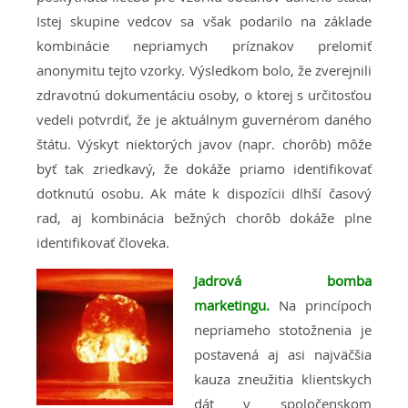
Istej skupine vedcov sa však podarilo na základe
kombinácie nepriamych príznakov prelomiť
anonymitu tejto vzorky. Výsledkom bolo, že zverejnili
zdravotnú dokumentáciu osoby, o ktorej s určitosťou
vedeli potvrdiť, že je aktuálnym guvernérom daného
štátu. Výskyt niektorých javov (napr. chorôb) môže
byť tak zriedkavý, že dokáže priamo identifikovať
dotknutú osobu. Ak máte k dispozícii dlhší časový
rad, aj kombinácia bežných chorôb dokáže plne
identifikovať človeka.
Jadrová bomba
marketingu.
Na princípoch
nepriameho stotožnenia je
postavená aj asi najväčšia
kauza zneužitia klientskych
dát v spoločenskom