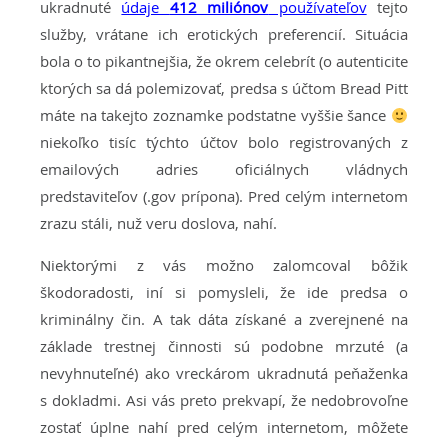
ukradnuté
údaje
412 miliónov
používateľov
tejto
služby, vrátane ich erotických preferencií. Situácia
bola o to pikantnejšia, že okrem celebrít (o autenticite
ktorých sa dá polemizovať, predsa s účtom Bread Pitt
máte na takejto zoznamke podstatne vyššie šance
niekoľko tisíc týchto účtov bolo registrovaných z
emailových adries oficiálnych vládnych
predstaviteľov (.gov prípona). Pred celým internetom
zrazu stáli, nuž veru doslova, nahí.
Niektorými z vás možno zalomcoval bôžik
škodoradosti, iní si pomysleli, že ide predsa o
kriminálny čin. A tak dáta získané a zverejnené na
základe trestnej činnosti sú podobne mrzuté (a
nevyhnuteľné) ako vreckárom ukradnutá peňaženka
s dokladmi. Asi vás preto prekvapí, že nedobrovoľne
zostať úplne nahí pred celým internetom, môžete