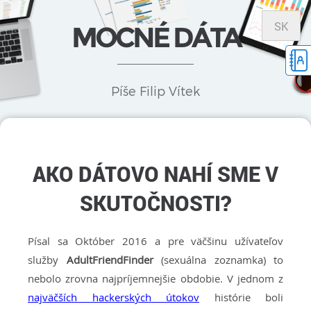
SK
MOCNÉ DÁTA
Píše Filip Vítek
AKO DÁTOVO NAHÍ SME V
SKUTOČNOSTI?
Písal sa Október 2016 a pre väčšinu užívateľov
služby
AdultFriendFinder
(sexuálna zoznamka) to
nebolo zrovna najpríjemnejšie obdobie. V jednom z
najväčších hackerských útokov
histórie boli