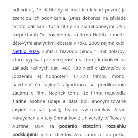
odhadnúť, čo ďalšie by si mali ich klienti pozrieť je
esenciou ich podnikania. (Dnes dokonca na základe
týchto dát sami točia filmy so stámiliónovými USD
rozpočtami) Do povedomia sa firma Netflix v medzi
dátovými analytikmi dostala v roku 2009 najmä kvôli
Netflix Prize
, súťaž s hlavnou cenou 1 mil dolárov,
ktorú vypísali pre verejnosť a v ktorej ktokoľvek na
základe reálnych dát 480 189 Netflix užívateľov o
(pozeraní a) hodnotení 17,770 filmov mohol
navrhnúť čo najlepší algoritmus na predikovanie
záujmu o film. Napriek tomu, že firma neuviedla
žiadne osobné údaje a dáta boli anonymizované
(aspoň sa tak javili), teamu výskumníkov Arvin
Narayanan a Vitaly Shmatikov z University of Texas v
Austine, USA sa
podarilo stotožniť rozsiahlu
podskupinu
týchto klientov. Ako sa im to, do pekla,