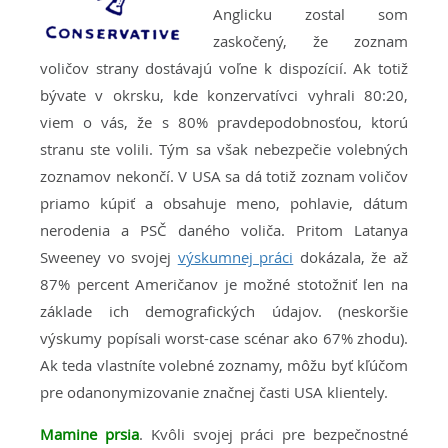
Anglicku zostal som
zaskočený, že zoznam
voličov strany dostávajú voľne k dispozícií. Ak totiž
bývate v okrsku, kde konzervatívci vyhrali 80:20,
viem o vás, že s 80% pravdepodobnosťou, ktorú
stranu ste volili. Tým sa však nebezpečie volebných
zoznamov nekončí. V USA sa dá totiž zoznam voličov
priamo kúpiť a obsahuje meno, pohlavie, dátum
nerodenia a PSČ daného voliča. Pritom Latanya
Sweeney vo svojej
výskumnej práci
dokázala, že až
87% percent Američanov je možné stotožniť len na
základe ich demografických údajov. (neskoršie
výskumy popísali worst-case scénar ako 67% zhodu).
Ak teda vlastníte volebné zoznamy, môžu byť kľúčom
pre odanonymizovanie značnej časti USA klientely.
Mamine prsia
. Kvôli svojej práci pre bezpečnostné