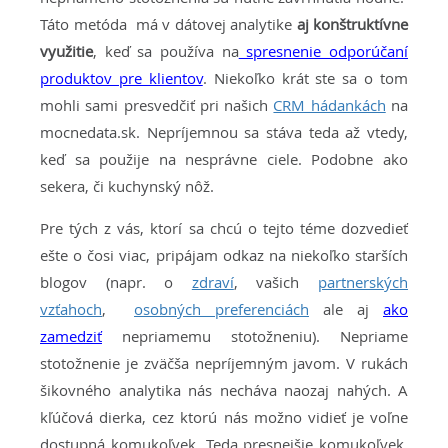
Táto metóda má v dátovej analytike
aj konštruktívne
využitie
, keď sa používa na
spresnenie odporúčaní
produktov pre klientov
. Niekoľko krát ste sa o tom
mohli sami presvedčiť pri našich
CRM hádankách
na
mocnedata.sk. Nepríjemnou sa stáva teda až vtedy,
keď sa použije na nesprávne ciele. Podobne ako
sekera, či kuchynský nôž.
Pre tých z vás, ktorí sa chcú o tejto téme dozvedieť
ešte o čosi viac, pripájam odkaz na niekoľko starších
blogov (napr. o
zdraví
, vašich
partnerských
vzťahoch
,
osobných preferenciách
ale aj
ako
zamedziť
nepriamemu stotožneniu). Nepriame
stotožnenie je zväčša nepríjemným javom. V rukách
šikovného analytika nás necháva naozaj nahých. A
kľúčová dierka, cez ktorú nás možno vidieť je voľne
dostupná komukoľvek. Teda presnejšie komukoľvek,