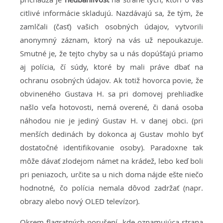
citlivé informácie skladujú. Nazdávajú sa, že tým, že
zamlčali (časť) vašich osobných údajov, vytvorili
anonymný záznam, ktorý na vás už nepoukazuje.
Smutné je, že tejto chyby sa u nás dopúšťajú priamo
aj polícia, čí súdy, ktoré by mali práve dbať na
ochranu osobných údajov. Ak totiž hovorca povie, že
obvineného Gustava H. sa pri domovej prehliadke
našlo veľa hotovosti, nemá overené, či daná osoba
náhodou nie je jediný Gustav H. v danej obci. (pri
menších dedinách by dokonca aj Gustav mohlo byť
dostatočné identifikovanie osoby). Paradoxne tak
môže dávať zlodejom námet na krádež, lebo keď boli
pri peniazoch, určite sa u nich doma nájde ešte niečo
hodnotné, čo polícia nemala dôvod zadržať (napr.
obrazy alebo nový OLED televízor).
Okrem flagratných porušení, kde oznamujúca strana