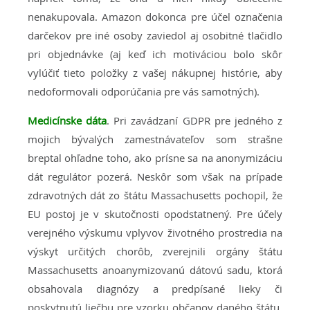
nenakupovala. Amazon dokonca pre účel označenia
darčekov pre iné osoby zaviedol aj osobitné tlačidlo
pri objednávke (aj keď ich motiváciou bolo skôr
vylúčiť tieto položky z vašej nákupnej histórie, aby
nedoformovali odporúčania pre vás samotných).
Medicínske dáta
. Pri zavádzaní GDPR pre jedného z
mojich bývalých zamestnávateľov som strašne
breptal ohľadne toho, ako prísne sa na anonymizáciu
dát regulátor pozerá. Neskôr som však na prípade
zdravotných dát zo štátu Massachusetts pochopil, že
EU postoj je v skutočnosti opodstatnený. Pre účely
verejného výskumu vplyvov životného prostredia na
výskyt určitých chorôb, zverejnili orgány štátu
Massachusetts anoanymizovanú dátovú sadu, ktorá
obsahovala diagnózy a predpísané lieky či
poskytnutú liečbu pre vzorku občanov daného štátu.