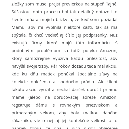
zložky som musel prejsť previerkou na stupeň Tajné.
Súčasťou tohto procesu bol tak detailný dotazník o
živote mňa a mojich blízkych, že keď som požiadal
Mamu, aby mi vyplnila niektoré časti, tak sa ma
spýtala, či chcú vedieť aj číslo jej podprsenky. Nuž
existujú firmy, ktoré majú túto informáciu. S
podobným problémom sa totiž potýka Amazon,
ktorý samozrejme využíva každú príležitosť, aby
navýšil svoje tržby. Pár rokov dozadu teda mal akciu,
kde ku dňu matiek ponúkal špeciálne zľavy na
kolekcie oblečenia a spodného prádla. Ak klient
takúto akciu využil a nechal darček doručiť priamo
mame (alebo na doručovacej adrese Amazon
registruje dámu s rovnakým priezviskom a
primeraným vekom, aby bola matkou daného
zákazníka, vie o nej aj jej konfekčné veľkosti a to
napriek tomu, že ona u nich nikdy oblečenie