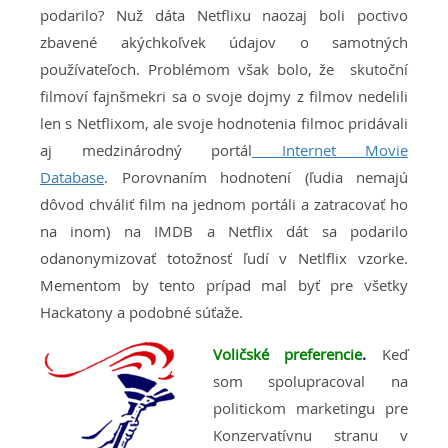
podarilo? Nuž dáta Netflixu naozaj boli poctivo
zbavené akýchkoľvek údajov o samotných
používateľoch. Problémom však bolo, že skutoční
filmoví fajnšmekri sa o svoje dojmy z filmov nedelili
len s Netflixom, ale svoje hodnotenia filmoc pridávali
aj medzinárodný portál
Internet Movie
Database
. Porovnaním hodnotení (ľudia nemajú
dôvod chváliť film na jednom portáli a zatracovať ho
na inom) na IMDB a Netflix dát sa podarilo
odanonymizovať totožnosť ľudí v Netlflix vzorke.
Mementom by tento prípad mal byť pre všetky
Hackatony a podobné súťaže.
Voličské preferencie
.
Keď
som spolupracoval na
politickom marketingu pre
Konzervatívnu stranu v