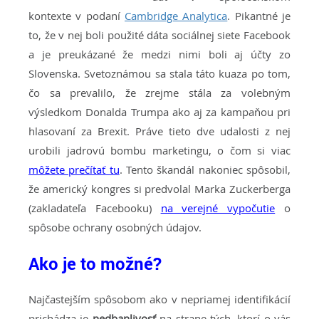
kontexte v podaní
Cambridge Analytica
. Pikantné je
to, že v nej boli použité dáta sociálnej siete Facebook
a je preukázané že medzi nimi boli aj účty zo
Slovenska. Svetoznámou sa stala táto kuaza po tom,
čo sa prevalilo, že zrejme stála za volebným
výsledkom Donalda Trumpa ako aj za kampaňou pri
hlasovaní za Brexit. Práve tieto dve udalosti z nej
urobili jadrovú bombu marketingu, o čom si viac
môžete prečítať tu
. Tento škandál nakoniec spôsobil,
že americký kongres si predvolal Marka Zuckerberga
(zakladateľa Facebooku)
na verejné vypočutie
o
spôsobe ochrany osobných údajov.
Ako je to možné?
Najčastejším spôsobom ako v nepriamej identifikácií
prichádza je
nedbanlivosť
na strane tých, ktorí o vás