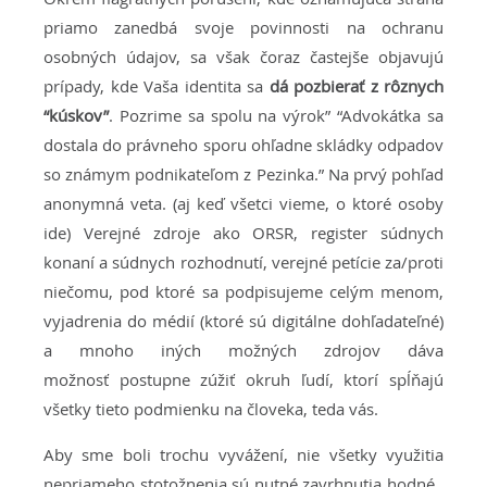
priamo zanedbá svoje povinnosti na ochranu
osobných údajov, sa však čoraz častejše objavujú
prípady, kde Vaša identita sa
dá pozbierať z rôznych
“kúskov”
. Pozrime sa spolu na výrok” “Advokátka sa
dostala do právneho sporu ohľadne skládky odpadov
so známym podnikateľom z Pezinka.” Na prvý pohľad
anonymná veta. (aj keď všetci vieme, o ktoré osoby
ide) Verejné zdroje ako ORSR, register súdnych
konaní a súdnych rozhodnutí, verejné petície za/proti
niečomu, pod ktoré sa podpisujeme celým menom,
vyjadrenia do médií (ktoré sú digitálne dohľadateľné)
a mnoho iných možných zdrojov dáva
možnosť postupne zúžiť okruh ľudí, ktorí spĺňajú
všetky tieto podmienku na človeka, teda vás.
Aby sme boli trochu vyvážení, nie všetky využitia
nepriameho stotožnenia sú nutné zavrhnutia hodné.