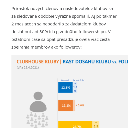
Prírastok nových členov a nasledovateľov klubov sa
za sledované obdobie výrazne spomalil. Aj po takmer
2 mesiacoch sa nepodarilo zakladateľom klubov
dosiahnuť ani 30% ich p;vodn0ho followershipu. V
ostatnom čase sa opäť presadzuje oveľa viac cesta
zbeirania membrov ako followerov: