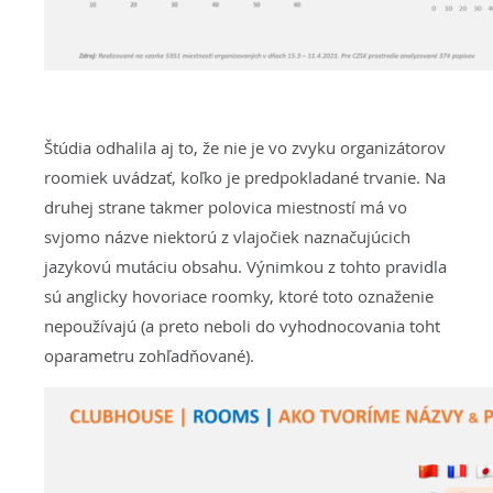
Štúdia odhalila aj to, že nie je vo zvyku organizátorov
roomiek uvádzať, koľko je predpokladané trvanie. Na
druhej strane takmer polovica miestností má vo
svjomo názve niektorú z vlajočiek naznačujúcich
jazykovú mutáciu obsahu. Výnimkou z tohto pravidla
sú anglicky hovoriace roomky, ktoré toto oznaženie
nepoužívajú (a preto neboli do vyhodnocovania toht
oparametru zohľadňované).