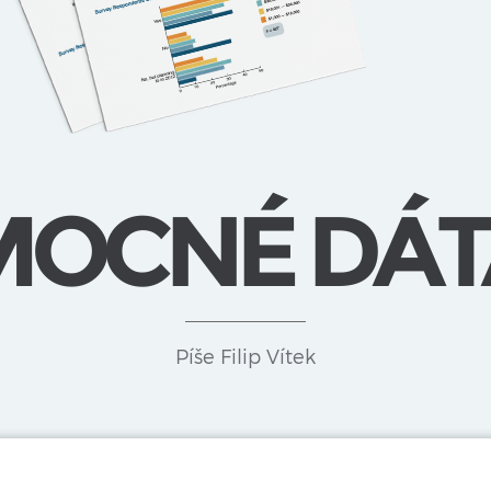
MOCNÉ DÁT
Píše Filip Vítek