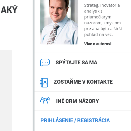
Stratég, inovátor a
 AKÝ
analytik s
priamočiarym
názorom, zmyslom
pre analógiu a širší
pohľad na vec.
Viac o autorovi
SPÝTAJTE SA MA
ZOSTAŇME V KONTAKTE
INÉ CRM NÁZORY
PRIHLÁSENIE / REGISTRÁCIA