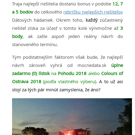
Traja najlepší riešitelia dostanú bonus v podobe
12, 7
a 5 bodov
do celkového
rebríčku najlepších riešiteľov
Dátových hádaniek. Okrem toho,
každý
zúčastnený
riešiteľ získa za účasť v tomto kole výnimočne až
3
body
, ak zašle aspoň jeden reálny návrh do
stanoveného termínu.
Tým podstatnejším faktorom však bude, že najlepší
návrh zároveň vyhrá od mocnedata.sk
úplne
zadarmo (!!) lístok
na
Pohodu 2018
alebo
Colours of
Ostrava 2018
(podľa vlastného výberu).
A to už asi
stojí za tých pár minút zamyslenia, že áno?