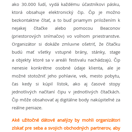
ako 30.000 ľudí, vydá každému účastníkovi pásku,
ktorá obsahuje elektronický čip. Čip je možno
bezkontaktne čítať, a to buď priamym priložením k
nejakej čítačke alebo pomocou Beaconov
(priestorových snímačov) vo voľnom priestranstve.
Organizátor si dokáže zmluvne ošetriť, že čítačku
budú mať všetky vstupné brány, stánky, stage
a objekty ktoré sa v areáli festivalu nachádzajú. Čip
nenesie konkrétne osobné údaje klienta, ale je
možné stotožniť jeho pohlavie, vek, mesto pobytu,
čas kedy si kúpil lístok, ako aj časové stopy
jednotlivých načítaní čipu v jednotlivých čítačkách.
Čip môže obsahovať aj digitálne body nakúpiteľné za
reálne peniaze.
Aké užitočné dátové analýzy by mohli organizátori
získať pre seba a svojich obchodných partnerov, aby