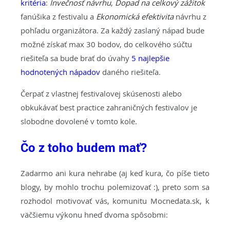
kritéria
:
Invečnosť návrhu
,
Dopad na celkový zážitok
fanúšika z festivalu a
Ekonomická efektivita
návrhu z
pohľadu organizátora. Za každý zaslaný nápad bude
možné získať max 30 bodov, do celkového súčtu
riešiteľa sa bude brať do úvahy
5 najlepšie
hodnotených nápadov
daného riešiteľa.
Čerpať z vlastnej festivalovej skúsenosti alebo
obkukávať best practice zahraničných festivalov je
slobodne dovolené v tomto kole.
Čo z toho budem mať?
Zadarmo ani kura nehrabe (aj keď kura, čo píše tieto
blogy, by mohlo trochu polemizovať :), preto som sa
rozhodol motivovať vás, komunitu Mocnedata.sk, k
väčšiemu výkonu hneď dvoma spôsobmi: