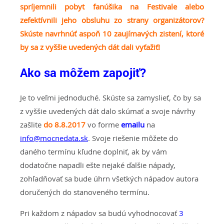
spríjemnili pobyt fanúšika na Festivale alebo
zefektívnili jeho obsluhu zo strany organizátorov?
Skúste navrhnúť aspoň 10 zaujímavých zistení, ktoré
by sa z vyššie uvedených dát dali vyťažiť!
Ako sa môžem zapojiť?
Je to veľmi jednoduché. Skúste sa zamyslieť, čo by sa
z vyššie uvedených dát dalo skúmať a svoje návrhy
zašlite
do 8.8.2017
vo forme
emailu
na
info@mocnedata.sk
. Svoje riešenie môžete do
daného termínu kľudne doplniť, ak by vám
dodatočne napadli ešte nejaké ďalšie nápady,
zohľadňovať sa bude úhrn všetkých nápadov autora
doručených do stanoveného termínu.
Pri každom z nápadov sa budú vyhodnocovať
3