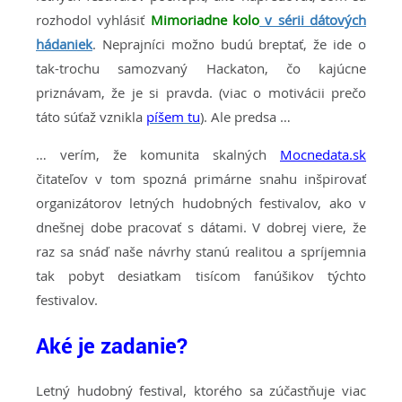
rozhodol vyhlásiť
Mimoriadne kolo
v sérii dátových
hádaniek
. Neprajníci možno budú breptať, že ide o
tak-trochu samozvaný Hackaton, čo kajúcne
priznávam, že je si pravda. (viac o motivácii prečo
táto súťaž vznikla
píšem tu
). Ale predsa …
… verím, že komunita skalných
Mocnedata.sk
čitateľov v tom spozná primárne snahu inšpirovať
organizátorov letných hudobných festivalov, ako v
dnešnej dobe pracovať s dátami. V dobrej viere, že
raz sa snáď naše návrhy stanú realitou a spríjemnia
tak pobyt desiatkam tisícom fanúšikov týchto
festivalov.
Aké je zadanie?
Letný hudobný festival, ktorého sa zúčastňuje viac