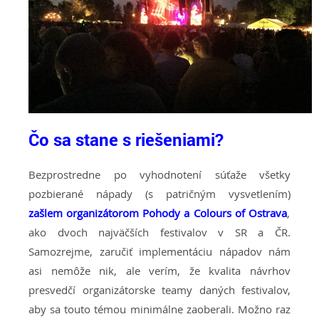
Čo sa stane s riešeniami?
Bezprostredne po vyhodnotení súťaže všetky
pozbierané nápady (s patričným vysvetlením)
zašlem organizátorom Pohody a Colours of Ostrava
,
ako dvoch najväčších festivalov v SR a ČR.
Samozrejme, zaručiť implementáciu nápadov nám
asi nemôže nik, ale verím, že kvalita návrhov
presvedčí organizátorske teamy daných festivalov,
aby sa touto témou minimálne zaoberali. Možno raz