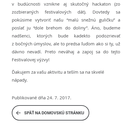
v budúcnosti vznikne aj skutočný hackaton (zo
zozbieraných festivalových dát). Dovtedy sa
pokúsime vytvoriť našu “malú snežnú guličku” a
poslať ju “dole brehom do doliny”. Áno, budeme
nadšenci, ktorých bude kadekto podozrievať
z bočných úmyslov, ale to predsa ľuďom ako si ty, už
dávno nevadí. Preto neváhaj a zapoj sa do tejto
Festivalovej výzvy!
Ďakujem za vašu aktivitu a teším sa na skvelé
nápady.
Publikované dňa 24. 7. 2017.
SPÄŤ NA DOMOVSKÚ STRÁNKU