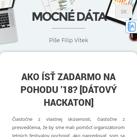
SK
MOCNÉ DÁTA
Píše Filip Vítek
AKO ÍSŤ ZADARMO NA
POHODU ’18? [DÁTOVÝ
HACKATON]
Čiastočne z vlastnej skúsenosti, čiastočne z
presvedčenia, že by sme mali pomôcť organizátorom
letných festivalov pochopiť, ako napredovať, som sa