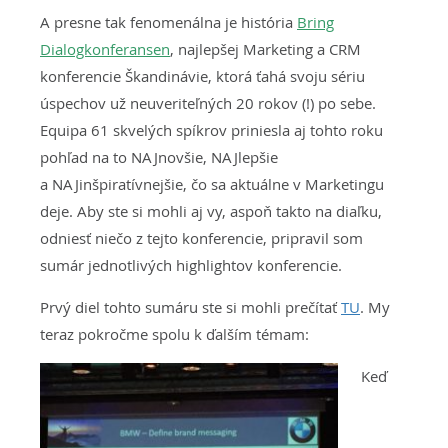
A presne tak fenomenálna je história
Bring
Dialogkonferansen
, najlepšej Marketing a CRM
konferencie Škandinávie, ktorá ťahá svoju sériu
úspechov už neuveriteľných 20 rokov (!) po sebe.
Equipa 61 skvelých spíkrov priniesla aj tohto roku
pohľad na to NAJnovšie, NAJlepšie
a NAJinšpiratívnejšie, čo sa aktuálne v Marketingu
deje. Aby ste si mohli aj vy, aspoň takto na diaľku,
odniesť niečo z tejto konferencie, pripravil som
sumár jednotlivých highlightov konferencie.
Prvý diel tohto sumáru ste si mohli prečítať
TU
. My
teraz pokročme spolu k ďalším témam:
Keď