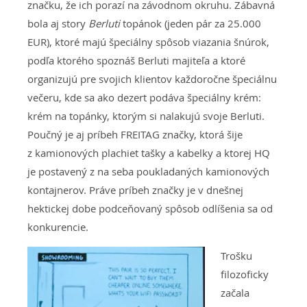
značku, že ich porazí na závodnom okruhu. Zábavná
bola aj story
Berluti
topánok (jeden pár za 25.000
EUR), ktoré majú špeciálny spôsob viazania šnúrok,
podľa ktorého spoznáš Berluti majiteľa a ktoré
organizujú pre svojich klientov každoročne špeciálnu
večeru, kde sa ako dezert podáva špeciálny krém:
krém na topánky, ktorým si nalakujú svoje Berluti.
Poučný je aj príbeh FREITAG značky, ktorá šije
z kamionových plachiet tašky a kabelky a ktorej HQ
je postavený z na seba poukladaných kamionových
kontajnerov. Práve príbeh značky je v dnešnej
hektickej dobe podceňovaný spôsob odlíšenia sa od
konkurencie.
Trošku
filozoficky
začala