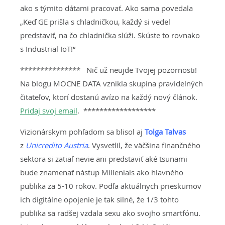
ako s týmito dátami pracovať. Ako sama povedala
„Keď GE prišla s chladničkou, každý si vedel
predstaviť, na čo chladnička slúži. Skúste to rovnako
s Industrial IoT!“
*************** Nič už neujde Tvojej pozornosti!
Na blogu MOCNE DATA vznikla skupina pravidelných
čitateľov, ktorí dostanú avízo na každý nový článok.
Pridaj svoj email
. ******************
Vizionárskym pohľadom sa blisol aj
Tolga Talvas
z
Unicredito Austria
. Vysvetlil, že väčšina finančného
sektora si zatiaľ nevie ani predstaviť aké tsunami
bude znamenať nástup Millenials ako hlavného
publika za 5-10 rokov. Podľa aktuálnych prieskumov
ich digitálne opojenie je tak silné, že 1/3 tohto
publika sa radšej vzdala sexu ako svojho smartfónu.