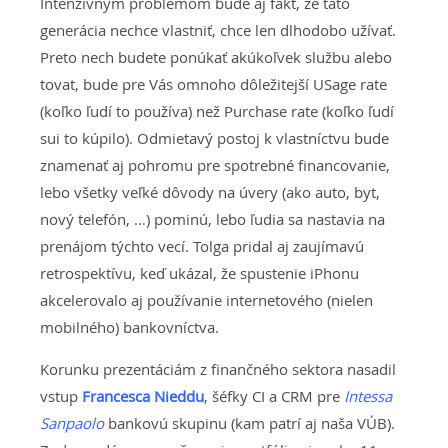
Intenzívnym problémom bude aj fakt, že táto
generácia nechce vlastniť, chce len dlhodobo užívať.
Preto nech budete ponúkať akúkoľvek službu alebo
tovat, bude pre Vás omnoho dôležitejší USage rate
(koľko ľudí to používa) než Purchase rate (koľko ľudí
sui to kúpilo). Odmietavý postoj k vlastníctvu bude
znamenať aj pohromu pre spotrebné financovanie,
lebo všetky veľké dôvody na úvery (ako auto, byt,
nový telefón, …) pominú, lebo ľudia sa nastavia na
prenájom týchto vecí. Tolga pridal aj zaujímavú
retrospektívu, keď ukázal, že spustenie iPhonu
akcelerovalo aj používanie internetového (nielen
mobilného) bankovníctva.
Korunku prezentáciám z finančného sektora nasadil
vstup
Francesca Nieddu
, šéfky CI a CRM pre
Intessa
Sanpaolo
bankovú skupinu (kam patrí aj naša VÚB).