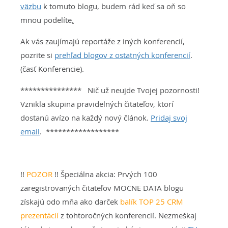
väzbu
k tomuto blogu, budem rád keď sa oň so
mnou podelíte
.
Ak vás zaujímajú reportáže z iných konferencií,
pozrite si
prehľad blogov z ostatných konferencií
.
(časť Konferencie).
*************** Nič už neujde Tvojej pozornosti!
Vznikla skupina pravidelných čitateľov, ktorí
dostanú avízo na každý nový článok.
Pridaj svoj
email
. ******************
!!
POZOR
!! Špeciálna akcia: Prvých 100
zaregistrovaných čitateľov MOCNE DATA blogu
získajú odo mňa ako darček
balík TOP 25 CRM
prezentácií
z tohtoročných konferencií. Nezmeškaj