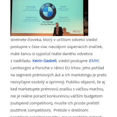
stretnete človeka, ktorý v určitom odvetví viedol
postupne v čase viac navzájom súperiacich značiek,
máte šancu si vypočuť reálie daného odvetvia
z nadhľadu.
Kevin Gaskell
, viedol postupne
BMW
,
Lamborgini a Porsche v rámci EU trhov. Jeho pohľad
na segment prémiových áut a ich marketingu je preto
nezvyčajne osobitý a úprimný. Publiku objasnil, že aj
keď marketujete prémiovú značku s väčšou maržou,
nie je reálne poraziť konkurenciu väčším budgetom
(outspend competition), musíte ich proste preľstiť
(outthink competition). Pretože v dnešnom