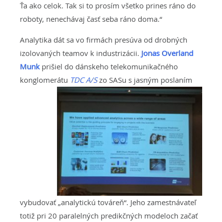
Ťa ako celok. Tak si to prosím všetko prines ráno do
roboty, nenechávaj časť seba ráno doma.“
Analytika dát sa vo firmách presúva od drobných
izolovaných teamov k industrizácii.
Jonas Overland
Munk
prišiel do dánskeho telekomunikačného
konglomerátu
TDC
A
/S
zo SASu s jasným poslaním
vybudovať „analytickú továreň“. Jeho zamestnávateľ
totiž pri 20 paralelných predikčných modeloch začať