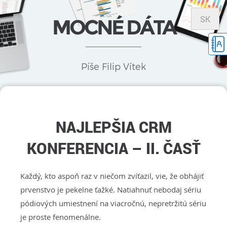
SK
MOCNÉ DÁTA
Píše Filip Vítek
NAJLEPŠIA CRM
KONFERENCIA – II. ČASŤ
Každý, kto aspoň raz v niečom zvíťazil, vie, že obhájiť
prvenstvo je pekelne ťažké. Natiahnuť nebodaj sériu
pódiových umiestnení na viacročnú, nepretržitú sériu
je proste fenomenálne.