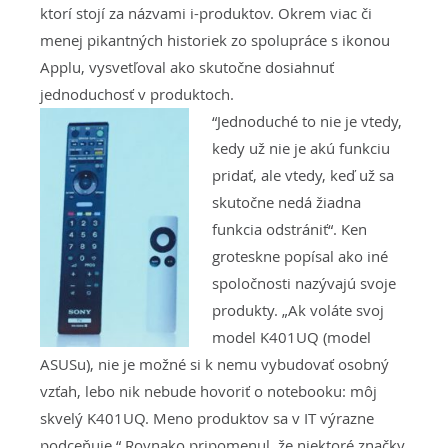
ktorí stojí za názvami i-produktov. Okrem viac či
menej pikantných historiek zo spolupráce s ikonou
Applu, vysvetľoval ako skutočne dosiahnuť
jednoduchosť v produktoch.
“Jednoduché to n
ie je vtedy,
kedy už nie je akú funkciu
pridať, ale vtedy, keď už sa
skutočne nedá žiadna
funkcia odstrániť“. Ken
groteskne popísal ako iné
spoločnosti nazývajú svoje
produkty. „Ak voláte svoj
model K401UQ (model
ASUSu), nie je možné si k nemu vybudovať osobný
vzťah, lebo nik nebude hovoriť o notebooku: môj
skvelý K401UQ. Meno produktov sa v IT výrazne
podceňuje.“ Rovnako pripomenul, že niektoré značky