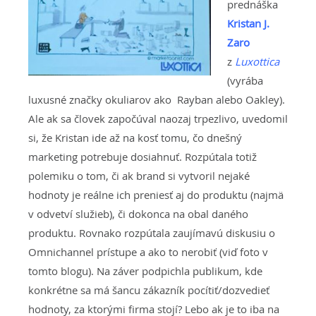
prednáška
Kristan J.
Zaro
z
Luxottica
(vyrába
luxusné značky okuliarov ako Rayban alebo Oakley).
Ale ak sa človek započúval naozaj trpezlivo, uvedomil
si, že Kristan ide až na kosť tomu, čo dnešný
marketing potrebuje dosiahnuť. Rozpútala totiž
polemiku o tom, či ak brand si vytvoril nejaké
hodnoty je reálne ich preniesť aj do produktu (najmä
v odvetví služieb), či dokonca na obal daného
produktu. Rovnako rozpútala zaujímavú diskusiu o
Omnichannel prístupe a ako to nerobiť (viď foto v
tomto blogu). Na záver podpichla publikum, kde
konkrétne sa má šancu zákazník pocítiť/dozvedieť
hodnoty, za ktorými firma stojí? Lebo ak je to iba na