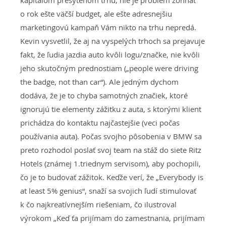
kapitálom presýtenom trhu, nie je problém zohnať
o rok ešte väčší budget, ale ešte adresnejšiu
marketingovú kampaň Vám nikto na trhu nepredá.
Kevin vysvetlil, že aj na vyspelých trhoch sa prejavuje
fakt, že ľudia jazdia auto kvôli logu/značke, nie kvôli
jeho skutočným prednostiam („people were driving
the badge, not than car“). Ale jedným dychom
dodáva, že je to chyba samotných značiek, ktoré
ignorujú tie elementy zážitku z auta, s ktorými klient
prichádza do kontaktu najčastejšie (veci počas
používania auta). Počas svojho pôsobenia v BMW sa
preto rozhodol poslať svoj team na stáž do siete Ritz
Hotels (známej 1.triednym servisom), aby pochopili,
čo je to budovať zážitok. Keďže verí, že „Everybody is
at least 5% genius“, snaží sa svojich ľudí stimulovať
k čo najkreatívnejším riešeniam, čo ilustroval
výrokom „Keď ťa prijímam do zamestnania, prijímam