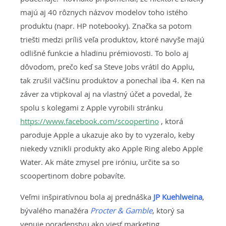
majú aj 40 rôznych názvov modelov toho istého
produktu (napr. HP notebooky). Značka sa potom
triešti medzi príliš veľa produktov, ktoré navyše majú
odlišné funkcie a hladinu prémiovosti. To bolo aj
dôvodom, prečo keď sa Steve Jobs vrátil do Applu,
tak zrušil väčšinu produktov a ponechal iba 4. Ken na
záver za vtipkoval aj na vlastný účet a povedal, že
spolu s kolegami z Apple vyrobili stránku
https://www.facebook.com/scoopertino
, ktorá
paroduje Apple a ukazuje ako by to vyzeralo, keby
niekedy vznikli produkty ako Apple Ring alebo Apple
Water. Ak máte zmysel pre iróniu, určite sa so
scoopertinom dobre pobavíte.
Veľmi inšpiratívnou bola aj prednáška
JP Kuehlweina
,
bývalého manažéra
Procter
& Gamble
, ktorý sa
venuje poradenstvu ako viesť marketing