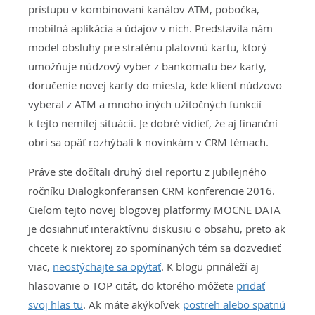
prístupu v kombinovaní kanálov ATM, pobočka,
mobilná aplikácia a údajov v nich. Predstavila nám
model obsluhy pre straténu platovnú kartu, ktorý
umožňuje núdzový vyber z bankomatu bez karty,
doručenie novej karty do miesta, kde klient núdzovo
vyberal z ATM a mnoho iných užitočných funkcií
k tejto nemilej situácii. Je dobré vidieť, že aj finanční
obri sa opäť rozhýbali k novinkám v CRM témach.
Práve ste dočítali druhý diel reportu z jubilejného
ročníku Dialogkonferansen CRM konferencie 2016.
Cieľom tejto novej blogovej platformy MOCNE DATA
je dosiahnuť interaktívnu diskusiu o obsahu, preto ak
chcete k niektorej zo spomínaných tém sa dozvedieť
viac,
neostýchajte sa opýtať
. K blogu prináleží aj
hlasovanie o TOP citát, do ktorého môžete
pridať
svoj hlas tu
. Ak máte akýkoľvek
postreh alebo spätnú