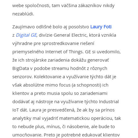
webe spoločnosti, tam väčšina zákazníkov nikdy
nezablúdi.
Zaujímavo odlišné bolo aj posolstvo
Laury Foti
z
Digital GE
, divízie General Electric, ktorá vznikla
výhradne pre sprostredkovanie riešení
priemyselného Internet of Things. GE si uvedomilo,
že ich strojárske zariadenia dokážu generovať
BigData v podobe streamu hodnôt z rôznych
senzorov. Kolektovanie a využívanie týchto dát je
však absolútne mimo focus (a schopnosti) ich
klientov a preto musia spolu so zariadeniami
dodávať aj nástroje na využívanie týchto Industrial
IoT dát. Laura je presvedčená, že ak by sa prínos
analytiky mal vyjadriť matematickou operáciou, tak
to nebude plus, mínus, či násobenie, ale bude to
umocňovanie. Preto je potrebné edukovať klientov