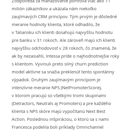
Zodpovedá za manažovanie portfólia viac ako 11
milión zákazníkov a ukázala nám niekoľko
zaujímavých CRM princípov. Tým prvým je dôsledné
meranie hodnoty klienta, ktoré odhadilo, že
v Taliansku ich klienti dosahujú najvyššiu hodnotu
pre banku v 31 rokoch. Ale zároveň majú ich klienti
najvyššiu odchodovosť v 28 rokoch, čo znamená, že
ak by nezasiahli, Intessa príde o najhodnotnejšie roky
s klientom. Vyvinuli preto silný churn prediction
model aktívne sa snažia preklenúť tento spontánny
výpadok. Druhým zaujímavým princípom je
intenzívne meranie NPS (NetPromoterScore),
v ktorom pracujú so všetkými tromi skupinami
(Detractors, Neutrals aj Promoters) a pre každého
klienta s NPS skóre majú vypočítanú Next Best
Action. Poslednou inšpiráciou, o ktorú sa s nami
Francesca podelila boli príklady Omnichannel