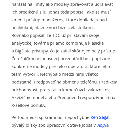
narážať na limity ako modely spravovať a udržiavať
ich predikčnú silu. Jonas teda popísal, ako sa musí
zmeniť prístup manažérov, ktoré dohliadajú nad
analytikmi, hlavne voči biznis vlastníkom.
Rovnako popísal, že TDC už pri stavaní svojej
analytickej továrne priamo kombinuje klasické
a BigData prístupy, čo je zatiaľ skôr ojedinelý prístup.
Čerešničkou v Jonasovej prezentácii boli popísané
konkrétne modely pre Telco operátora, ktoré jeho
team vytvoril. Nechýbalo medzi nimi všetko
podstatné: Predpoveď na obmenu telefónu, Predikcia
odchodovosti pre retail a komerčných zákazníkov,
Akvizičný model alebo Predpoveď responzívnosti na
X-sellové ponuky.
Perlou medzi spíkrami bol nepochybne
Ken Segall
,
bývalý blízky spolupracovník Steve Jobsa v
Apple
,