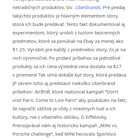
netradičných produktov, tzv.
Uberbrands
. Pre predaj
takýchto produktov je hlavným elementom story,
ktorá ich bude predávať. Tento fakt dokumentoval aj
experimentom, ktorý urobili s tuctom bezcenných
predmetov, ktoré sa ponúkali na Ebay za menej ako
$1.25. Vyrobili pre každý z predmetov story, čo je na
nich výnimočné. Po pridaní príbehov za jednotlivé
produkty sa ich cena výsledná cena dostala na $27
v priemere! Tak silná dokáže byť story, ktorá predáva.
JP okrem toho aj predstavil niekoľko Uberbrand
príbehov:
AirBnB
, ktoré realizoval kampaň “Don’t
visit Paris. Come to Live Paris” aby poukázalo na fakt,
že najväčší zážitok je vždy z miestnych ľudí a ich
kultúry, nie z víťazného oblúku, či Eiffelovky.
Prerozprával nám aj historickú kampaň „MINI vs.
Porsche challenge“, keď MINI hecovalo športovú