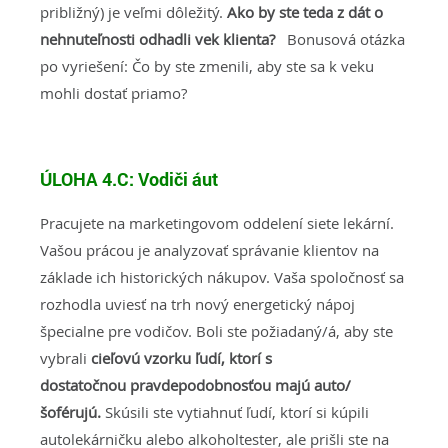
približný) je veľmi dôležitý.
Ako by ste teda z dát o
nehnuteľnosti odhadli vek klienta?
Bonusová otázka
po vyriešení: Čo by ste zmenili, aby ste sa k veku
mohli dostať priamo?
ÚLOHA 4.C:
Vodiči áut
Pracujete na marketingovom oddelení siete lekární.
Vašou prácou je analyzovať správanie klientov na
základe ich historických nákupov. Vaša spoločnosť sa
rozhodla uviesť na trh nový energetický nápoj
špecialne pre vodičov. Boli ste požiadaný/á, aby ste
vybrali
cieľovú vzorku ľudí, ktorí s
dostatočnou pravdepodobnosťou majú auto/
šoférujú.
Skúsili ste vytiahnuť ľudí, ktorí si kúpili
autolekárničku alebo alkoholtester, ale prišli ste na