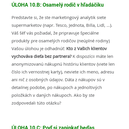
ÚLOHA 10.B:
Osamelý rodič v hľadáčiku
Predstavte si, že ste marketingový analytik siete
supermarketov (napr. Tesco, Jednota, Billa, Lidl, …).
Váš šéf vás požiadal, že pripravuje špeciálne
produkty pre osamelých rodičov (neúplné rodiny)
Vašou úlohou je odhadnúť:
Kto z Vašich klientov
vychováva dieťa bez partnera?
K dispozícii máte len
anonymizovanú nákupnú históriu klientov (viete len
číslo ich vernostnej karty), neviete ich meno, adresu
ani nič z osobných údajov. Dáta z nákupov sú v
detailnej podobe, po nákupoch a jednoltivých
položkách v daných nákupoch. Ako by ste
zodpovedali túto otázku?
ÚLOHA 10.C:
Poď si zapinkať beďas.