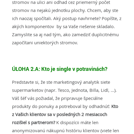
stromov na ulici ani odhad cez priemerný počet
stromov na nejakú jednotku plochy. Chcem, aby ste
ich naozaj spočítali. Aký postup navhrnete? Popíšte, z
akých komponentov by sa Vaše riešenie skladalo.
Zamyslite sa aj nad tým, ako zamedziť duplicitnému
započítani uniektorých stromov.
ÚLOHA 2.A: Kto je single v potravinách?
Predstavte si, že ste marketingový analytik siete
supermarketov (napr. Tesco, Jednota, Billa, Lidl, …).
Váš šéf vás požiadal, že pripravuje špeciálne
produkty do ponuky a potreboval by odhadnúť:
Kto
z Vašich klientov sa v posledných 2 mesiacoch
rozišiel s partnerom?
K dispozícii máte len
anonymizovanú nákupnú históriu klientov (viete len