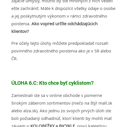
zajačie úmysly, možno by ste mnohých z nich vedeli
ešte zachrániť. Máte k dispozícií všetky údaje o osobe
a jej poskytnutým výkonom v rámci zdravotného
poistenia.
Ako vopred určíte odchádzajúcich
klientov?
Pre účely tejto úlohy môžete predpokladať rozsah
povinného zdravotného poistenia ako je v SR alebo
ČR.
ÚLOHA 6.C:
Kto chce byť cyklistom?
Zamestnali ste sa v online obchode s pomerne
širokým záberom sortimentov (niečo na štýl mall.sk
alebo alza.sk). Ako jednu zo svojich prvých úloh ste
boli požiadaný odhadnúť, ktorí klienti by mohli mať
záujem o
KOLOBEŽKY a BICYKLE
, novú kategóriu