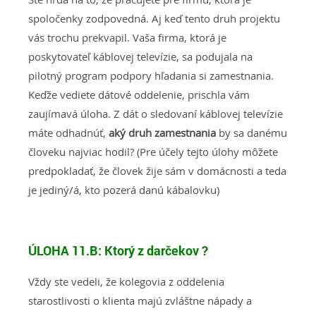
spoločenky zodpovedná. Aj keď tento druh projektu
vás trochu prekvapil. Vaša firma, ktorá je
poskytovateľ káblovej televízie, sa podujala na
pilotný program podpory hľadania si zamestnania.
Keďže vediete dátové oddelenie, prischla vám
zaujímavá úloha. Z dát o sledovaní káblovej televízie
máte odhadnúť,
aký druh zamestnania
by sa danému
človeku najviac hodil? (Pre účely tejto úlohy môžete
predpokladať, že človek žije sám v domácnosti a teda
je jediný/á, kto pozerá danú kábalovku)
ÚLOHA 11.B:
Ktorý z darčekov ?
Vždy ste vedeli, že kolegovia z oddelenia
starostlivosti o klienta majú zvláštne nápady a