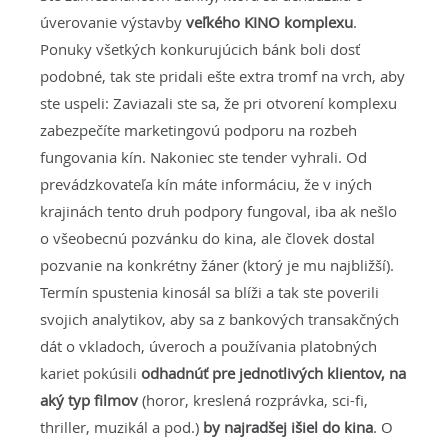
úverovanie výstavby
veľkého KINO komplexu
.
Ponuky všetkých konkurujúcich bánk boli dosť
podobné, tak ste pridali ešte extra tromf na vrch, aby
ste uspeli: Zaviazali ste sa, že pri otvorení komplexu
zabezpečíte marketingovú podporu na rozbeh
fungovania kín. Nakoniec ste tender vyhrali. Od
prevádzkovateľa kín máte informáciu, že v iných
krajinách tento druh podpory fungoval, iba ak nešlo
o všeobecnú pozvánku do kina, ale človek dostal
pozvanie na konkrétny žáner (ktorý je mu najbližší).
Termín spustenia kinosál sa blíži a tak ste poverili
svojich analytikov, aby sa z bankových transakčných
dát o vkladoch, úveroch a používania platobných
kariet pokúsili
odhadnúť pre jednotlivých klientov, na
aký typ filmov
(horor, kreslená rozprávka, sci-fi,
thriller, muzikál a pod.)
by najradšej išiel do kina
. O