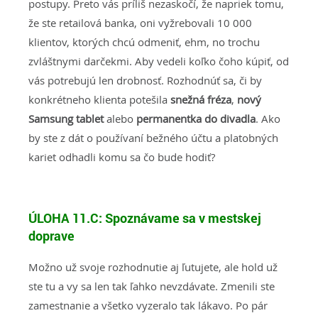
postupy. Preto vás príliš nezaskočí, že napriek tomu,
že ste retailová banka, oni vyžrebovali 10 000
klientov, ktorých chcú odmeniť, ehm, no trochu
zvláštnymi darčekmi. Aby vedeli koľko čoho kúpiť, od
vás potrebujú len drobnosť. Rozhodnúť sa, či by
konkrétneho klienta potešila
snežná fréza
,
nový
Samsung tablet
alebo
permanentka do divadla
. Ako
by ste z dát o používaní bežného účtu a platobných
kariet odhadli komu sa čo bude hodiť?
ÚLOHA 11.C: Spoznávame sa v mestskej
doprave
Možno už svoje rozhodnutie aj ľutujete, ale hold už
ste tu a vy sa len tak ľahko nevzdávate. Zmenili ste
zamestnanie a všetko vyzeralo tak lákavo. Po pár