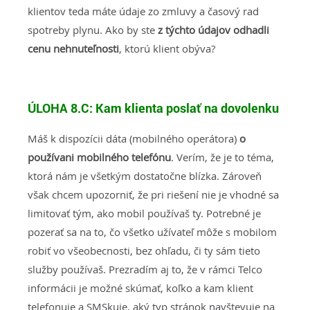
klientov teda máte údaje zo zmluvy a časový rad
spotreby plynu. Ako by ste
z týchto údajov odhadli
cenu nehnuteľnosti
, ktorú klient obýva?
ÚLOHA 8.C:
Kam klienta poslať na dovolenku
Máš k dispozícii dáta (mobilného operátora)
o
používani mobilného telefónu
. Verím, že je to téma,
ktorá nám je všetkým dostatočne blízka. Zároveň
však chcem upozorniť, že pri riešení nie je vhodné sa
limitovať tým, ako mobil používaš ty. Potrebné je
pozerať sa na to, čo všetko užívateľ môže s mobilom
robiť vo všeobecnosti, bez ohľadu, či ty sám tieto
služby používaš. Prezradím aj to, že v rámci Telco
informácii je možné skúmať, koľko a kam klient
telefonuje a SMSkuje, aký typ stránok navštevuje na