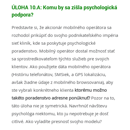
ÚLOHA 10.A:
Komu by sa zišla psychologická
podpora?
Predstavte si, že akcionár mobilného operátora sa
rozhodol prikúpiť do svojho podnikateľského impéria
sieť kliník, kde sa poskytuje psychologické
poradenstvo. Mobilný operátor dostal možnosť stať
sa sprostredkovateľom týchto služieb pre svojich
klientov. Ako použijete dáta mobilného operátora
(Históriu telefonátov, SMSiek, a GPS lokalizáciu,
avšak žiadne údaje z mobilného browsovania), aby
ste vybrali konkrétneho klienta
ktorému možno
takéto poradenstvo adresne ponúknuť?
Pozor na to,
táto úloha nie je symetrická. Navrhnúť návštevu
psychológa niektomu, kto ju nepotrebuje je dosť
citlivé. Ako vyladíte presnosť svojho modelu?