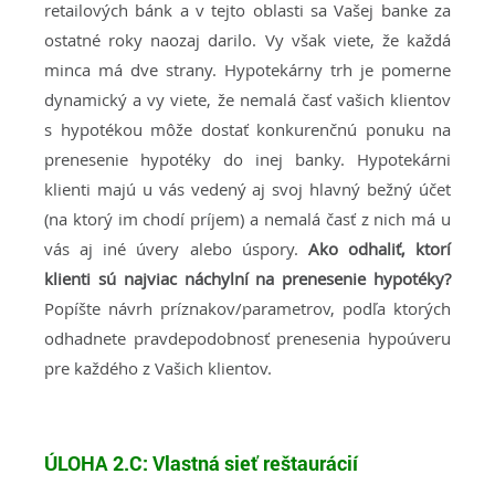
retailových bánk a v tejto oblasti sa Vašej banke za
ostatné roky naozaj darilo. Vy však viete, že každá
minca má dve strany. Hypotekárny trh je pomerne
dynamický a vy viete, že nemalá časť vašich klientov
s hypotékou môže dostať konkurenčnú ponuku na
prenesenie hypotéky do inej banky. Hypotekárni
klienti majú u vás vedený aj svoj hlavný bežný účet
(na ktorý im chodí príjem) a nemalá časť z nich má u
vás aj iné úvery alebo úspory.
Ako odhaliť, ktorí
klienti sú najviac náchylní na prenesenie hypotéky?
Popíšte návrh príznakov/parametrov, podľa ktorých
odhadnete pravdepodobnosť prenesenia hypoúveru
pre každého z Vašich klientov.
ÚLOHA 2.C:
Vlastná sieť reštaurácií