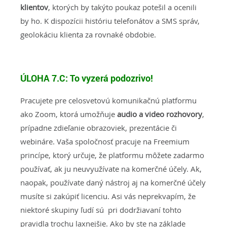
klientov
, ktorých by takýto poukaz potešil a ocenili
by ho. K dispozícii históriu telefonátov a SMS správ,
geolokáciu klienta za rovnaké obdobie.
ÚLOHA 7.C:
To vyzerá podozrivo!
Pracujete pre celosvetovú komunikačnú platformu
ako Zoom, ktorá umožňuje
audio a video rozhovory
,
prípadne zdieľanie obrazoviek, prezentácie či
webináre. Vaša spoločnosť pracuje na Freemium
princípe, ktorý určuje, že platformu môžete zadarmo
používať, ak ju neuvyužívate na komerčné účely. Ak,
naopak, používate daný nástroj aj na komerčné účely
musíte si zakúpiť licenciu. Asi vás neprekvapím, že
niektoré skupiny ľudí sú pri dodržiavaní tohto
pravidla trochu laxnejšie. Ako by ste na základe