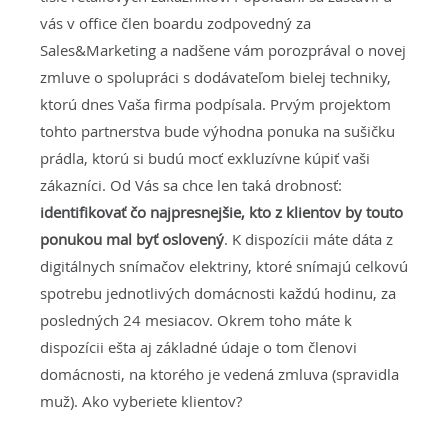
vás v office člen boardu zodpovedný za
Sales&Marketing a nadšene vám porozprával o novej
zmluve o spolupráci s dodávateľom bielej techniky,
ktorú dnes Vaša firma podpísala. Prvým projektom
tohto partnerstva bude výhodna ponuka na sušičku
prádla, ktorú si budú mocť exkluzívne kúpiť vaši
zákazníci. Od Vás sa chce len taká drobnosť:
identifikovať čo najpresnejšie, kto z klientov by touto
ponukou mal byť oslovený
. K dispozícii máte dáta z
digitálnych snímačov elektriny, ktoré snímajú celkovú
spotrebu jednotlivých domácnosti každú hodinu, za
posledných 24 mesiacov. Okrem toho máte k
dispozícii ešta aj základné údaje o tom členovi
domácnosti, na ktorého je vedená zmluva (spravidla
muž). Ako vyberiete klientov?