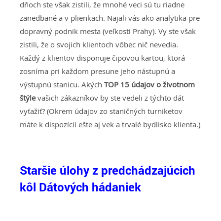
dňoch ste však zistili, že mnohé veci sú tu riadne
zanedbané a v plienkach. Najali vás ako analytika pre
dopravný podnik mesta (veľkosti Prahy). Vy ste však
zistili, že o svojich klientoch vôbec nič nevedia.
Každý z klientov disponuje čipovou kartou, ktorá
zosníma pri každom presune jeho nástupnú a
výstupnú stanicu. Akých
TOP 15 údajov o životnom
štýle
vašich zákazníkov by ste vedeli z týchto dát
vyťažiť? (Okrem údajov zo staničných turniketov
máte k dispozícii ešte aj vek a trvalé bydlisko klienta.)
Staršie úlohy z predchádzajúcich
kôl Dátových hádaniek