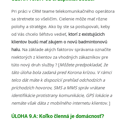
Pri práci v CRM teame telekomunikačného operátora
sa stretnete so všeličím. Cielenie môže mať rôzne
polohy a stratégie. Ako by ste sa postupovali, keby
od Vás chcelo šéfstvo vedieť,
ktorí z existujúcich
klientov budú mať záujem o novú badmintonovú
halu
. Na základe akých faktorov správania označíte
niektorých z klientov za vhodných zákazníkov pre
túto nový druh služby ? [
Môžete predpokladať, že
táto úloha bola zadaná pred Korona krízou. V rámci
telco dát máte k dispozícií prehľad odchodzích a
príchodzích hovorov, SMS a MMS správ vrátane
identifikácie protistrany komunikácie, GPS lokácie a
nemáte však dáta z mobilného internetu klientov.
]
ÚLOHA 9.A:
Koľko členná je domácnosť?