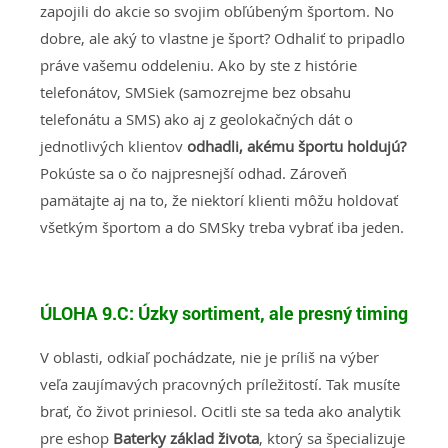
zapojili do akcie so svojim obľúbeným športom. No
dobre, ale aký to vlastne je šport? Odhaliť to pripadlo
práve vašemu oddeleniu. Ako by ste z histórie
telefonátov, SMSiek (samozrejme bez obsahu
telefonátu a SMS) ako aj z geolokačných dát o
jednotlivých klientov
odhadli, akému športu holdujú?
Pokúste sa o čo najpresnejší odhad. Zároveň
pamätajte aj na to, že niektorí klienti môžu holdovať
všetkým športom a do SMSky treba vybrať iba jeden.
ÚLOHA 9.C:
Úzky sortiment, ale presný timing
V oblasti, odkiaľ pochádzate, nie je príliš na výber
veľa zaujímavých pracovných príležitostí. Tak musíte
brať, čo život priniesol. Ocitli ste sa teda ako analytik
pre eshop
Baterky základ života
, ktorý sa špecializuje