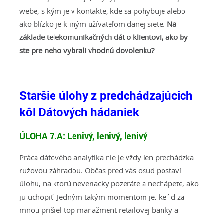
webe, s kým je v kontakte, kde sa pohybuje alebo
ako blízko je k iným užívateľom danej siete.
Na
základe telekomunikačných dát o klientovi, ako by
ste pre neho vybrali vhodnú dovolenku?
Staršie úlohy z predchádzajúcich
kôl Dátových hádaniek
ÚLOHA 7.A:
Lenivý, lenivý, lenivý
Práca dátového analytika nie je vždy len prechádzka
ružovou záhradou. Občas pred vás osud postaví
úlohu, na ktorú neveriacky pozeráte a nechápete, ako
ju uchopiť. Jedným takým momentom je, ke´d za
mnou prišiel top manažment retailovej banky a