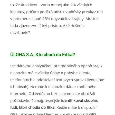
to, že títo klienti tvoria menej ako 2% všetkých
klientov, pričom podľa štatistík vodičský preukaz má
v priemere aspoň 25% obyvateľov krajiny. Musíte
teda zjavne zvoliť iný prístup. Aké riešenie
navrhnete?
ÚLOHA 3.A: Kto chodí do Fitka?
Ste dátovou analytičkou pre mobilného operátora, k
dispozícii máte všetky údaje o pohybe klienta,
telefonátoch a odosielaní textových správ klienta (nie
ich obsah). Nemáte k dispozícii dáta z mobilného
internetu. Od vedúcho biznis teamu ste obrdžali
požiadavku čo najpresnejšie
identifikovať skupinu
ľudí, ktorí chodia do fitka.
Keďže máte k dispozícii
GPS lokačné údaje klientov, chceli ste použiť GPS