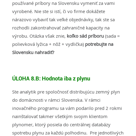
používané príbory na Slovensku vymeniť za vami
vyrobené. Nie ste si istí, či vo firme dokážete
nárazovo vybaviť tak veľké objednávky, tak ste sa
rozhodli zakontrahovať zahraničné kapacity na
výrobu. Otázka však znie,
koľko sád príboru
(sada =
polievková lyžica + nôž + vydlička)
potrebujte na
Slovensku nahradiť?
ÚLOHA 8.B:
Hodnota iba z plynu
Ste analytik pre spoločnosť distribujúcu zemný plyn
do domácnosti v rámci Slovenska. V rámci
inovačného programu sa vám podarilo pred 2 rokmi
nainštalovať takmer všetkým svojim klientom
plynomer, ktorý posiela do centrálnej databázy
spotrebu plynu za každú polhodinu. Pre jednotlivých