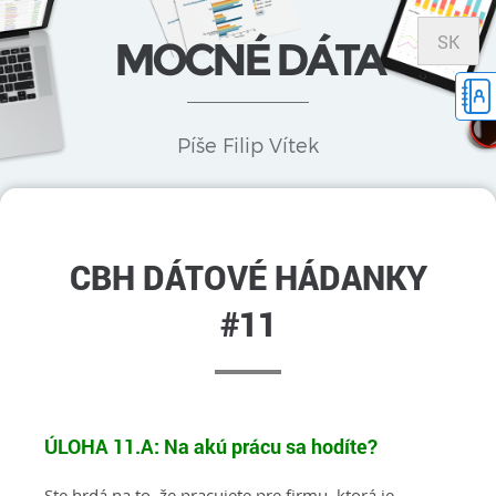
SK
MOCNÉ DÁTA
Píše Filip Vítek
CBH DÁTOVÉ HÁDANKY
#11
ÚLOHA 11.A:
Na akú prácu sa hodíte?
Ste hrdá na to, že pracujete pre firmu, ktorá je