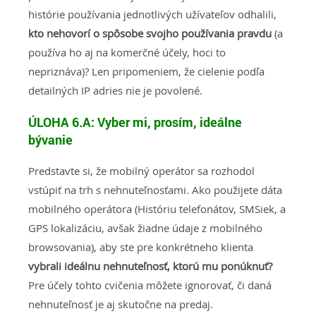
histórie používania jednotlivých užívateľov odhalili,
kto nehovorí o spôsobe svojho používania pravdu
(a
používa ho aj na komerčné účely, hoci to
nepriznáva)? Len pripomeniem, že cielenie podľa
detailných IP adries nie je povolené.
ÚLOHA 6.A:
Vyber mi, prosím, ideálne
bývanie
Predstavte si, že mobilný operátor sa rozhodol
vstúpiť na trh s nehnuteľnosťami. Ako použijete dáta
mobilného operátora (Históriu telefonátov, SMSiek, a
GPS lokalizáciu, avšak žiadne údaje z mobilného
browsovania), aby ste pre konkrétneho klienta
vybrali ideálnu nehnuteľnosť, ktorú mu ponúknuť?
Pre účely tohto cvičenia môžete ignorovať, či daná
nehnuteľnosť je aj skutočne na predaj.