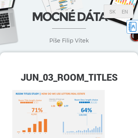
SK
EN
MOCNÉ DÁTA
Píše Filip Vítek
JUN_03_ROOM_TITLES