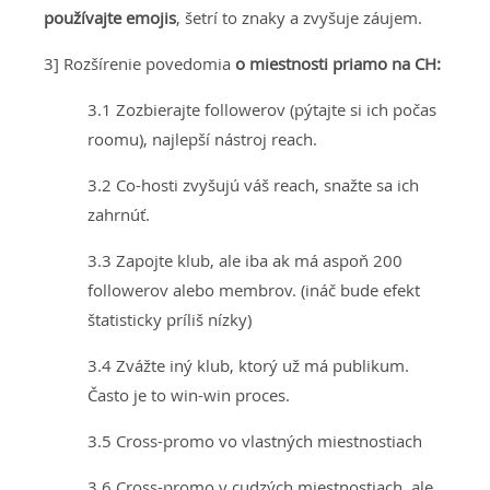
používajte emojis
, šetrí to znaky a zvyšuje záujem.
3] Rozšírenie povedomia
o miestnosti priamo na CH:
3.1 Zozbierajte followerov (pýtajte si ich počas
roomu), najlepší nástroj reach.
3.2 Co-hosti zvyšujú váš reach, snažte sa ich
zahrnúť.
3.3 Zapojte klub, ale iba ak má aspoň 200
followerov alebo membrov. (ináč bude efekt
štatisticky príliš nízky)
3.4 Zvážte iný klub, ktorý už má publikum.
Často je to win-win proces.
3.5 Cross-promo vo vlastných miestnostiach
3.6 Cross-promo v cudzých miestnostiach, ale