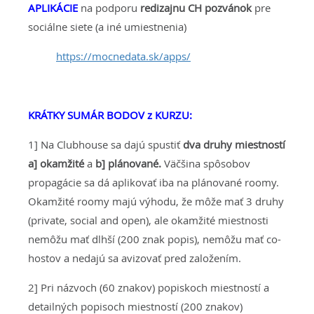
APLIKÁCIE
na podporu
redizajnu CH pozvánok
pre
sociálne siete (a iné umiestnenia)
https://mocnedata.sk/apps/
KRÁTKY SUMÁR BODOV z KURZU:
1] Na Clubhouse sa dajú spustiť
dva druhy miestností
a] okamžité
a
b] plánované.
Väčšina spôsobov
propagácie sa dá aplikovať iba na plánované roomy.
Okamžité roomy majú výhodu, že môže mať 3 druhy
(private, social and open), ale okamžité miestnosti
nemôžu mať dlhší (200 znak popis), nemôžu mať co-
hostov a nedajú sa avizovať pred založením.
2] Pri názvoch (60 znakov) popiskoch miestností a
detailných popisoch miestností (200 znakov)