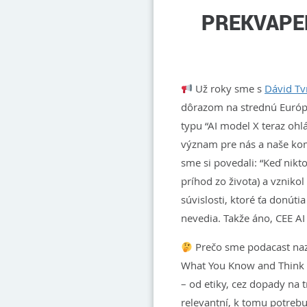
PREKVAPE
Už roky sme s
Dávid T
dôrazom na strednú Európu
typu “AI model X teraz ohlás
význam pre nás a naše kom
sme si povedali: “Keď nikt
príhod zo života) a vznikol
súvislosti, ktoré ťa donúti
nevedia. Takže áno, CEE A
Prečo sme podacast nazv
What You Know and Think Ab
– od etiky, cez dopady na t
relevantní, k tomu potrebu