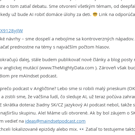
 ste o tom zatiaľ debatu. Sme otvorení všetkým témam, od deepfa
 kedy už bude AI robiť domáce úlohy za deti.
Link na odporúča
wrX9128yJlW
oké návrhy – sme dospelí a nebojíme sa kontroverzných nápadov.
ačať prednostne na témy s najväčším počtom hlasov.
kračujú ďalej, stále budem publikovať nové články a blog posty n
k v anglickej mutácií (www.TheMightyData.com ). Zároveň však bu
om pre mAIndset podcast.
prečo podcast v Angličtine? Lebo sme si robili malý prieskum (OK,
 a zistili sme, že väčšina ľudí, čo sleduje AI, už teraz počúva zahr
EE skrátka doteraz žiadny SK/CZ jazykový AI podcast nebol, takže 
o najširšiu skupinu. Ale! Máme uši otvorené. Ak by bol záujem o SK
ám vedieť na
ideas@maindsetpodcast.com
 chceli lokalizované epizódy alebo mix.
Zatiaľ to testujeme takto