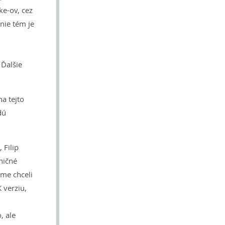
ke-ov, cez
nie tém je
 Ďalšie
a tejto
dú
 Filip
aničné
sme chceli
 verziu,
, ale