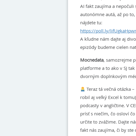
AI fakt zaujíma a nepočuli
autonómne autá, až po to,
nájdete tu:
https://poll.ly/lifUgkaHp
A kľudne nám dajte aj div
epizódy budeme cielen nat
Mocnedata
, samozrejme po
platforme a to ako v SJ ta
dvorným doplnkovým médi
Teraz tá večná otázka – 
robil aj veľký Excel k tomu)
podcasty v angličtine. V C
prísť s niečím, čo osloví č
určite to zvážime. Dajte n
fakt nás zaujíma, či by ste