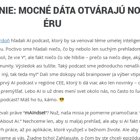
NIE: MOCNÉ DÁTA OTVÁRAJÚ N
ÉRU
vrdoň
hľadali AI podcast, ktorý by sa venoval téme umelej inteligen
. Poctivo sme hľadali niečo, čo by nebolo len suchým prehľado
il, že vie Y”, ale fakt niečo čo ide hlbšie – prečo sa niečo deje, a
unity. Výsledok asi tušíte. Taký podcast sme jednoducho nenašli
o iný, tak teda my!” Dali sme dokopy náš brainpower (a výber vti
 prvý AI podcast v regióne CEE, ktorý ti dá viac ako len novinky – 
a premýšľať. Lebo AI si už dnes mení svet okolo nás, no často to ľu
I podcast? Máš ho tu, kámo.
ali práve “
mAIndset
“? Nuž, naša misia je pomerne priamočiara:
out AI.” Nechceme len, aby si mal(a) prehľad, ale aby si AI fakt
rh práce, až po aplikácie, ktoré využiješ v bežnom živote. Ale aby
jeme aj vás. Žiadne ticho! Zahlasujte, o čom by ste chceli epizódu