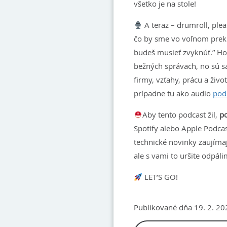
všetko je na stole!
A teraz – drumroll, ple
čo by sme vo voľnom preklad
budeš musieť zvyknúť.” Ho
bežných správach, no sú sak
firmy, vzťahy, prácu a živ
prípadne tu ako audio
pod
Aby tento podcast žil,
p
Spotify alebo Apple Podcas
technické novinky zaujímaj
ale s vami to uršite odpál
LET’S GO!
Publikované dňa 19. 2. 20