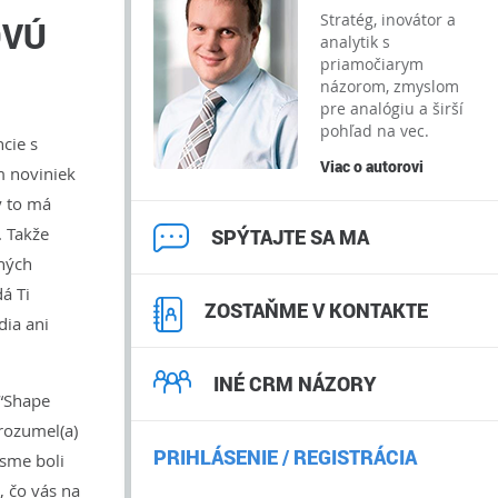
Stratég, inovátor a
OVÚ
analytik s
priamočiarym
názorom, zmyslom
pre analógiu a širší
pohľad na vec.
cie s
Viac o autorovi
m noviniek
ký to má
. Takže
SPÝTAJTE SA MA
pných
dá Ti
ZOSTAŇME V KONTAKTE
dia ani
INÉ CRM NÁZORY
 “Shape
 rozumel(a)
PRIHLÁSENIE / REGISTRÁCIA
 sme boli
, čo vás na