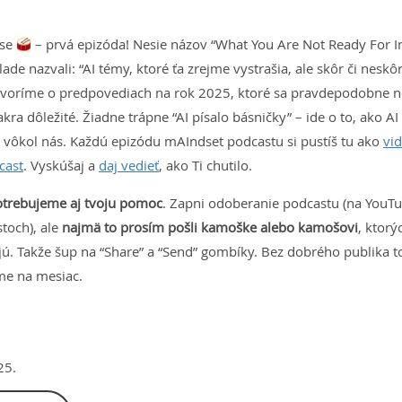
ase
– prvá epizóda! Nesie názov “What You Are Not Ready For I
e nazvali: “AI témy, ktoré ťa zrejme vystrašia, ale skôr či neskôr
voríme o predpovediach na rok 2025, ktoré sa pravdepodobne ne
ra dôležité. Žiadne trápne “AI písalo básničky” – ide o to, ako A
ot vôkol nás. Každú epizódu mAIndset podcastu si pustíš tu ako
vi
cast
. Vyskúšaj a
daj vedieť
, ako Ti chutilo.
otrebujeme aj tvoju pomoc
. Zapni odoberanie podcastu (na YouTu
toch), ale
najmä to prosím pošli kamoške alebo kamošovi
, ktorý
ú. Takže šup na “Share” a “Send” gombíky. Bez dobrého publika t
ime na mesiac.
25.