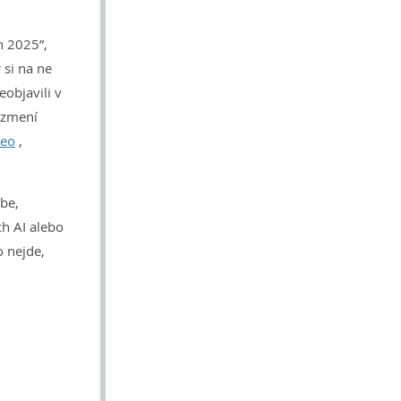
n 2025”,
 si na ne
objavili v
I zmení
deo
,
be,
ch AI alebo
o nejde,