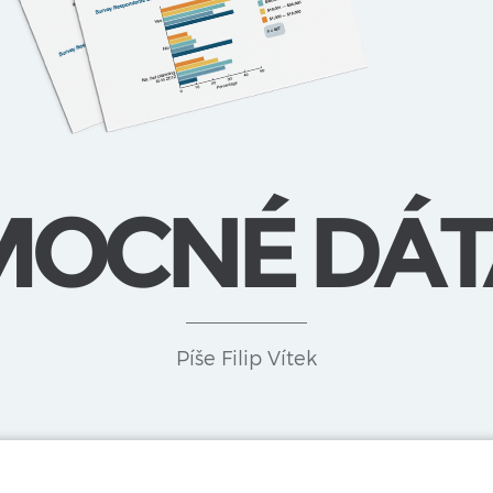
MOCNÉ DÁT
Píše Filip Vítek