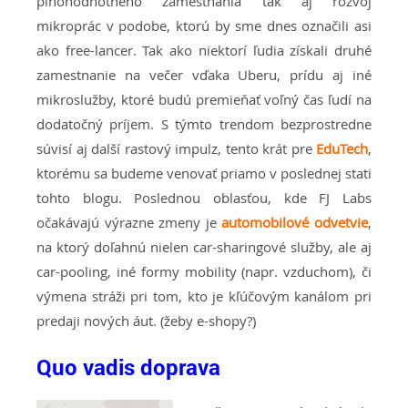
plnohodnotného zamestnania tak aj rozvoj
mikroprác v podobe, ktorú by sme dnes označili asi
ako free-lancer. Tak ako niektorí ľudia získali druhé
zamestnanie na večer vďaka Uberu, prídu aj iné
mikroslužby, ktoré budú premieňať voľný čas ľudí na
dodatočný príjem. S týmto trendom bezprostredne
súvisí aj další rastový impulz, tento krát pre
EduTech
,
ktorému sa budeme venovať priamo v poslednej stati
tohto blogu. Poslednou oblasťou, kde FJ Labs
očakávajú výrazne zmeny je
automobilové odvetvie
,
na ktorý doľahnú nielen car-sharingové služby, ale aj
car-pooling, iné formy mobility (napr. vzduchom), či
výmena stráži pri tom, kto je kľúčovým kanálom pri
predaji nových áut. (žeby e-shopy?)
Quo vadis doprava