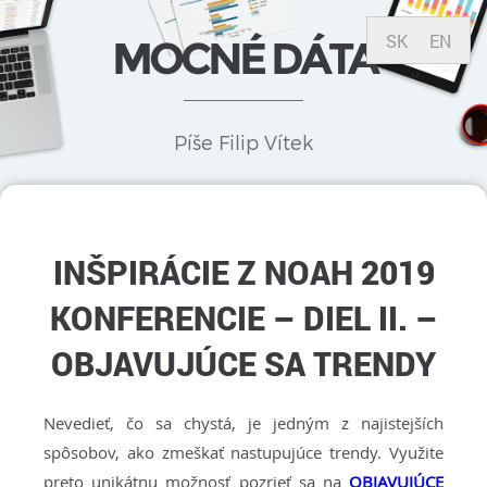
SK
EN
MOCNÉ DÁTA
Píše Filip Vítek
INŠPIRÁCIE Z NOAH 2019
KONFERENCIE – DIEL II. –
OBJAVUJÚCE SA TRENDY
Nevedieť, čo sa chystá, je jedným z najistejších
spôsobov, ako zmeškať nastupujúce trendy. Využite
preto unikátnu možnosť pozrieť sa na
OBJAVUJÚCE