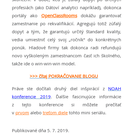
profesiách (ako Dátoví analytici napríklad), dokonca
portály ako
OpenClassRooms
dokážu garantovať
zamestnanie po rekvalifikácií. Agregujú totiž zúfalý
dopyt a tým, že garantujú určitý štandard kvality,
vedia umiestniť celý svoj „ročník“ do konkrétnych
ponúk. Hladové firmy tak dokonca radi refundujú
novo vyškoleným zamestnancom časť ich školného,
takže ide o win-win-win model.
>>> čítaj POKRAČOVANIE BLOGU
Práve ste dočítali druhý diel inšpirácií z
NOAH
konferencie 2019
. Ďalšie fascinujúce informácie
z tejto konferencie si môžete prečítať
v
prvom
alebo
treťom diele
tohto mini seriálu.
Publikované dňa 5. 7. 2019.