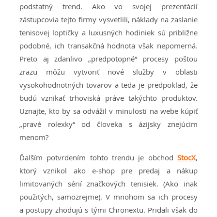
podstatný trend. Ako vo svojej prezentácií
zástupcovia tejto firmy vysvetlili, náklady na zaslanie
tenisovej loptičky a luxusných hodiniek sú približne
podobné, ich transakčná hodnota však nepomerná.
Preto aj zdanlivo „predpotopné“ procesy poštou
zrazu môžu vytvoriť nové služby v oblasti
vysokohodnotných tovarov a teda je predpoklad, že
budú vznikať trhoviská práve takýchto produktov.
Uznajte, kto by sa odvážil v minulosti na webe kúpiť
„pravé rolexky“ od človeka s ázijsky znejúcim
menom?
Ďalším potvrdením tohto trendu je obchod
StocX
,
ktorý vznikol ako e-shop pre predaj a nákup
limitovaných sérií značkových tenisiek. (Ako inak
použitých, samozrejme). V mnohom sa ich procesy
a postupy zhodujú s tými Chronextu. Pridali však do