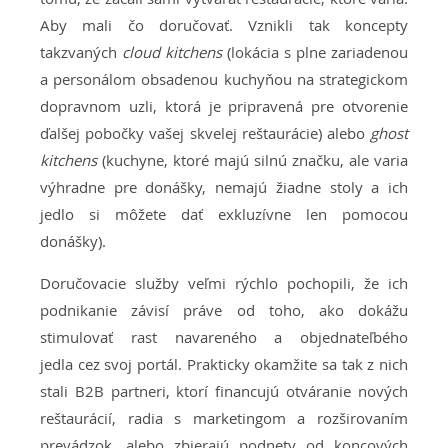
Aby mali čo doručovať. Vznikli tak koncepty
takzvaných
cloud kitchens
(lokácia s plne zariadenou
a personálom obsadenou kuchyňou na strategickom
dopravnom uzli, ktorá je pripravená pre otvorenie
ďalšej pobočky vašej skvelej reštaurácie) alebo
ghost
kitchens
(kuchyne, ktoré majú silnú značku, ale varia
výhradne pre donášky, nemajú žiadne stoly a ich
jedlo si môžete dať exkluzívne len pomocou
donášky).
Doručovacie služby veľmi rýchlo pochopili, že ich
podnikanie závisí práve od toho, ako dokážu
stimulovať rast navareného a objednateľbého
jedla cez svoj portál. Prakticky okamžite sa tak z nich
stali B2B partneri, ktorí financujú otváranie nových
reštaurácií, radia s marketingom a rozširovaním
prevádzok, alebo zbierajú podnety od koncových