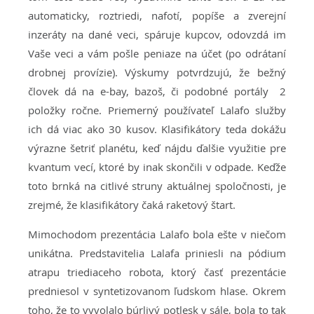
automaticky, roztriedi, nafotí, popíše a zverejní
inzeráty na dané veci, spáruje kupcov, odovzdá im
Vaše veci a vám pošle peniaze na účet (po odrátaní
drobnej provízie). Výskumy potvrdzujú, že bežný
človek dá na e-bay, bazoš, či podobné portály 2
položky ročne. Priemerný používateľ Lalafo služby
ich dá viac ako 30 kusov. Klasifikátory teda dokážu
výrazne šetriť planétu, keď nájdu ďalšie využitie pre
kvantum vecí, ktoré by inak skončili v odpade. Keďže
toto brnká na citlivé struny aktuálnej spoločnosti, je
zrejmé, že klasifikátory čaká raketový štart.
Mimochodom prezentácia Lalafo bola ešte v niečom
unikátna. Predstavitelia Lalafa priniesli na pódium
atrapu triediaceho robota, ktorý časť prezentácie
predniesol v syntetizovanom ľudskom hlase. Okrem
toho, že to vyvolalo búrlivý potlesk v sále, bola to tak