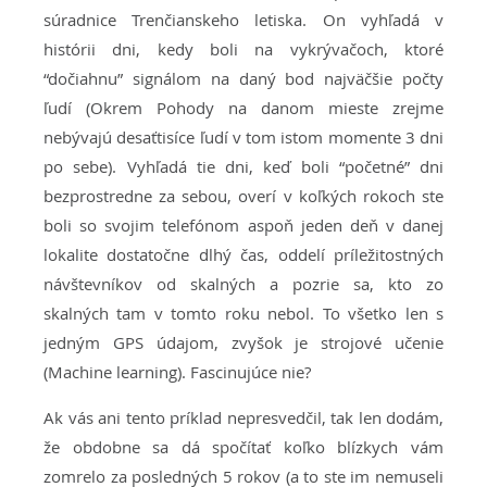
súradnice Trenčianskeho letiska. On vyhľadá v
histórii dni, kedy boli na vykrývačoch, ktoré
“dočiahnu” signálom na daný bod najväčšie počty
ľudí (Okrem Pohody na danom mieste zrejme
nebývajú desaťtisíce ľudí v tom istom momente 3 dni
po sebe). Vyhľadá tie dni, keď boli “početné” dni
bezprostredne za sebou, overí v koľkých rokoch ste
boli so svojim telefónom aspoň jeden deň v danej
lokalite dostatočne dlhý čas, oddelí príležitostných
návštevníkov od skalných a pozrie sa, kto zo
skalných tam v tomto roku nebol. To všetko len s
jedným GPS údajom, zvyšok je strojové učenie
(Machine learning). Fascinujúce nie?
Ak vás ani tento príklad nepresvedčil, tak len dodám,
že obdobne sa dá spočítať koľko blízkych vám
zomrelo za posledných 5 rokov (a to ste im nemuseli