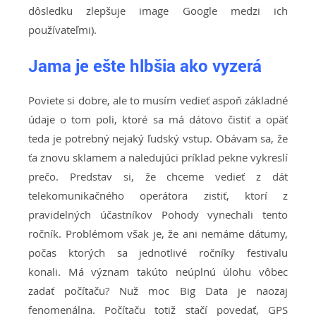
dôsledku zlepšuje image Google medzi ich
používateľmi).
Jama je ešte hlbšia ako vyzerá
Poviete si dobre, ale to musím vedieť aspoň základné
údaje o tom poli, ktoré sa má dátovo čistiť a opäť
teda je potrebný nejaký ľudský vstup. Obávam sa, že
ťa znovu sklamem a naledujúci príklad pekne vykreslí
prečo. Predstav si, že chceme vedieť z dát
telekomunikačného operátora zistiť, ktorí z
pravidelných účastníkov Pohody vynechali tento
ročník. Problémom však je, že ani nemáme dátumy,
počas ktorých sa jednotlivé ročníky festivalu
konali. Má význam takúto neúplnú úlohu vôbec
zadať počítaču? Nuž moc Big Data je naozaj
fenomenálna. Počítaču totiž stačí povedať, GPS