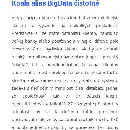
Koala alias BigData čistotné
Aby princíp, o ktorom hovoríme bol zrozumiteľnejší,
skúsim to vysvetliť na niekoľkých príkladoch.
Predstavte si, že máte databázu kliento, napríklad
veľkej banky alebo poisťovne a v nej aj dátove pole
Mesto v rámci bydliska klienta. Ak by ste zobrali
nejaký komplikovanejší názov obce (napr. Liptovský
Mikuláš), tak je pravdepodobné, že zopár klientov
bude mať v meste preklep (či už z ruky samotného
klienta alebo zamestnanca, ktorý dáta do systému
zadával.) Keď som v minulosti čistil databázu jednej
zo spoločností, tak v ich dátach klienti
napísali Liptovský Mikuláš 27 rôznymi spôsobmi. V
minulosti by sa k riešeniu tohto problému
pristupovalo tak, že by sa zobral číselník miest a PSČ
a podľa jedného údaju by sa upravoval ten druhý