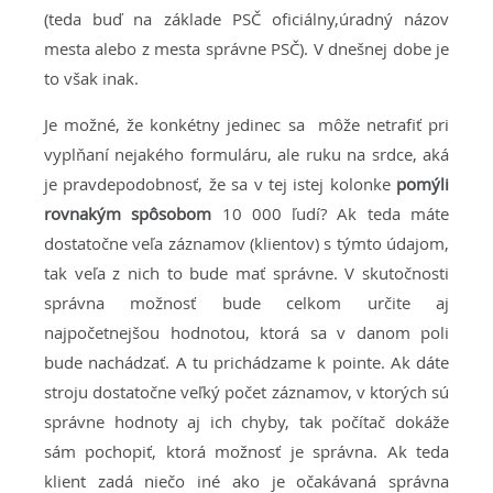
(teda buď na základe PSČ oficiálny,úradný názov
mesta alebo z mesta správne PSČ). V dnešnej dobe je
to však inak.
Je možné, že konkétny jedinec sa môže netrafiť pri
vyplňaní nejakého formuláru, ale ruku na srdce, aká
je pravdepodobnosť, že sa v tej istej kolonke
pomýli
rovnakým spôsobom
10 000 ľudí? Ak teda máte
dostatočne veľa záznamov (klientov) s týmto údajom,
tak veľa z nich to bude mať správne. V skutočnosti
správna možnosť bude celkom určite aj
najpočetnejšou hodnotou, ktorá sa v danom poli
bude nachádzať. A tu prichádzame k pointe. Ak dáte
stroju dostatočne veľký počet záznamov, v ktorých sú
správne hodnoty aj ich chyby, tak počítač dokáže
sám pochopiť, ktorá možnosť je správna. Ak teda
klient zadá niečo iné ako je očakávaná správna