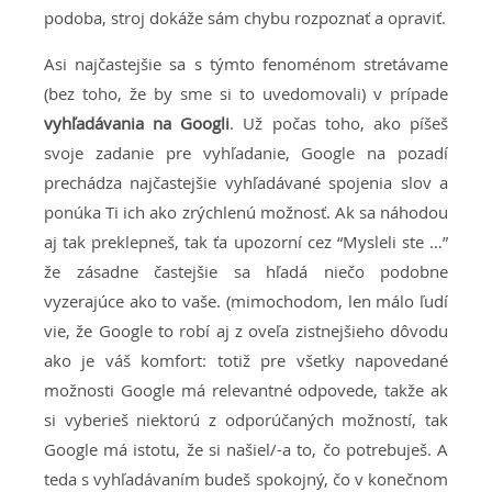
podoba, stroj dokáže sám chybu rozpoznať a opraviť.
Asi najčastejšie sa s týmto fenoménom stretávame
(bez toho, že by sme si to uvedomovali) v prípade
vyhľadávania na Googli
. Už počas toho, ako píšeš
svoje zadanie pre vyhľadanie, Google na pozadí
prechádza najčastejšie vyhľadávané spojenia slov a
ponúka Ti ich ako zrýchlenú možnosť. Ak sa náhodou
aj tak preklepneš, tak ťa upozorní cez “Mysleli ste …”
že zásadne častejšie sa hľadá niečo podobne
vyzerajúce ako to vaše. (mimochodom, len málo ľudí
vie, že Google to robí aj z oveľa zistnejšieho dôvodu
ako je váš komfort: totiž pre všetky napovedané
možnosti Google má relevantné odpovede, takže ak
si vyberieš niektorú z odporúčaných možností, tak
Google má istotu, že si našiel/-a to, čo potrebuješ. A
teda s vyhľadávaním budeš spokojný, čo v konečnom