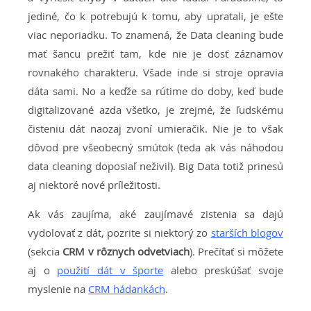
jediné, čo k potrebujú k tomu, aby upratali, je ešte
viac neporiadku. To znamená, že Data cleaning bude
mať šancu prežiť tam, kde nie je dosť záznamov
rovnakého charakteru. Všade inde si stroje opravia
dáta sami. No a keďže sa rútime do doby, keď bude
digitalizované azda všetko, je zrejmé, že ľudskému
čisteniu dát naozaj zvoní umieračik. Nie je to však
dôvod pre všeobecný smútok (teda ak vás náhodou
data cleaning doposiaľ neživil). Big Data totiž prinesú
aj niektoré nové príležitosti.
Ak vás zaujíma, aké zaujímavé zistenia sa dajú
vydolovať z dát, pozrite si niektorý zo
starších blogov
(sekcia
CRM v rôznych odvetviach
). Prečítať si môžete
aj o
použití dát v športe
alebo preskúšať svoje
myslenie na
CRM hádankách
.