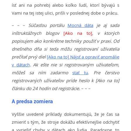
ísť ani na pohreb) alebo koľko ľudí, ktorí bývajú s
Vami na tej istej ulici, prišli v poslednej dobe o prácu.
– – –
Súčasťou portálu
Mocná dáta
je aj sada
inštruktážnych blogov
[Ako na to]
, v ktorých
popisujem ako konkrétne techniky použiť v praxi. Od
dnešného dňa si teda môžu registrovaní užívatelia
prečítať prvý diel
[Ako na to] Nájsť a opraviť anomálie
v dátach
. Ak ešte nie si registrovaným užívateľom,
môžeš sa ním zadarmo
stať tu
. Pre čerstvo
registrovaných užívateľov príde heslo k [Ako na to]
článku do 24 hodín od registrácie.
– – –
A predsa zomiera
Vyššie uvedené príklady dokumentujú, že je čas sa
zmieriť s tým, že stroje dokážu efektívnejšie odchytiť
a vyriešiť chyby v dátach ako ľudia. Paradoxne, to