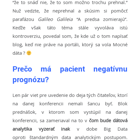
“že to snáď nie, že to som možno trochu prehnal.”
Nuž vedzte, že neprehnal a skúsim si pomôcť
parafázou
Galileo Galileia
“A predsa zomierajú”.
Keďže však táto téma stále vyvoláva istú
kontroverziu, povedal som, že kde už o tom napísať
blog, keď nie práve na portáli, ktorý sa vola Mocné
dáta ?
Prečo má pacient negatívnu
prognózu?
Len pár viet pre uvedenie do deja tých čitateľov, ktorí
na danej konferencii nemali šancu byť. Blok
prednášok, v ktorom som vystúpil na danej
konferencii, sa zameriaval na to v
čom bude dátová
analytika vyzerať inak
v dobe Big Data
oproti štandardným data analytickým postupom.