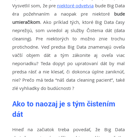
Vysvetlil som, že pre
niektoré odvetvia
bude Big Data
éra požehnaním a naopak pre niektoré
bude
umieračikom
. Ako príklad tých, ktoré Big Data časy
neprežijú, som uviedol aj služby Čistenia dát (data
cleaning). Pre niektorých to možno znie trochu
protichodne. Veď predsa Big Data znamenajú oveľa
väčší objem dát a tým zákonite aj oveľa viac
neporiadku? Teda dopyt po upratovaní dát by mal
predsa rásť a nie klesať, či dokonca úplne zaniknúť,
nie? Prečo má teda “náš data cleaning pacient”, také
zlé vyhliadky do budúcnosti ?
Ako to naozaj je s tým čistením
dát
Hneď na začiatok treba povedať, že Big Data