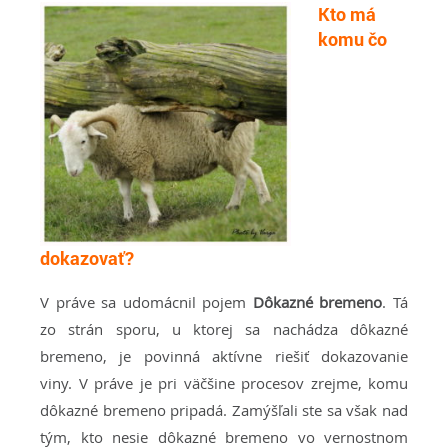
Kto má
komu čo
dokazovať?
V práve sa udomácnil pojem
Dôkazné bremeno
. Tá
zo strán sporu, u ktorej sa nachádza dôkazné
bremeno, je povinná aktívne riešiť dokazovanie
viny. V práve je pri väčšine procesov zrejme, komu
dôkazné bremeno pripadá. Zamýšľali ste sa však nad
tým, kto nesie dôkazné bremeno vo vernostnom