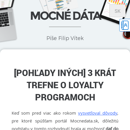
SK
MOCNÉ DÁTA
Píše Filip Vítek
[POHĽADY INÝCH] 3 KRÁT
TREFNE O LOYALTY
PROGRAMOCH
Keď som pred viac ako rokom
vysvetľoval dôvody
,
pre ktoré spúšťam portál Mocnedata.sk, dôležitú
podstatu v tomto rozhodnutí hrala aj možnosť
dať do