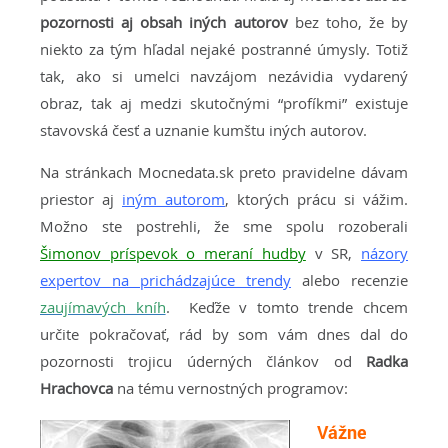
pozornosti aj obsah iných autorov
bez toho, že by
niekto za tým hľadal nejaké postranné úmysly. Totiž
tak, ako si umelci navzájom nezávidia vydarený
obraz, tak aj medzi skutočnými “profíkmi” existuje
stavovská česť a uznanie kumštu iných autorov.
Na stránkach Mocnedata.sk preto pravidelne dávam
priestor aj
iným autorom
, ktorých prácu si vážim.
Možno ste postrehli, že sme spolu rozoberali
Šimonov príspevok o meraní hudby
v SR,
názory
expertov na prichádzajúce trendy
alebo recenzie
zaujímavých kníh
. Keďže v tomto trende chcem
určite pokračovať, rád by som vám dnes dal do
pozornosti trojicu úderných článkov od
Radka
Hrachovca
na tému vernostných programov:
Vážne